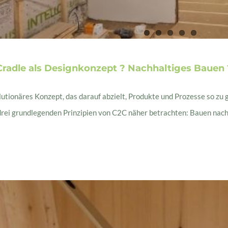
Cradle als Designkonzept ? Nachhaltiges Bauen 
olutionäres Konzept, das darauf abzielt, Produkte und Prozesse so zu 
drei grundlegenden Prinzipien von C2C näher betrachten: Bauen nach C